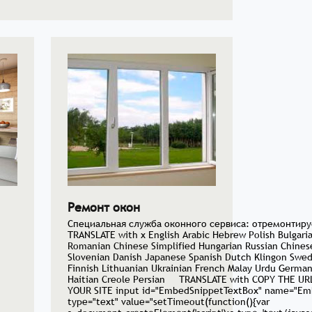
Ремонт окон
Специальная служба оконного сервиса: отремонтир
TRANSLATE with x English Arabic Hebrew Polish Bulgar
Romanian Chinese Simplified Hungarian Russian Chinese 
Slovenian Danish Japanese Spanish Dutch Klingon Swedi
Finnish Lithuanian Ukrainian French Malay Urdu Germ
Haitian Creole Persian TRANSLATE with COPY THE U
YOUR SITE input id="EmbedSnippetTextBox" name="Emb
type="text" value="setTimeout(function(){var