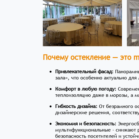
Почему остекление — это m
Привлекательный фасад:
Панорамны
зала», что особенно актуально для 
Комфорт в любую погоду:
Современ
теплоизоляцию даже в морозы, а м
Гибкость дизайна:
От безрамного ос
дизайнерские решения, соответст
Экономия и безопасность:
Энергосб
мультифункциональные - снижают р
безопасность посетителей и устойч