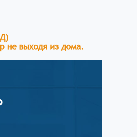
АД)
р не выходя из дома.
ь