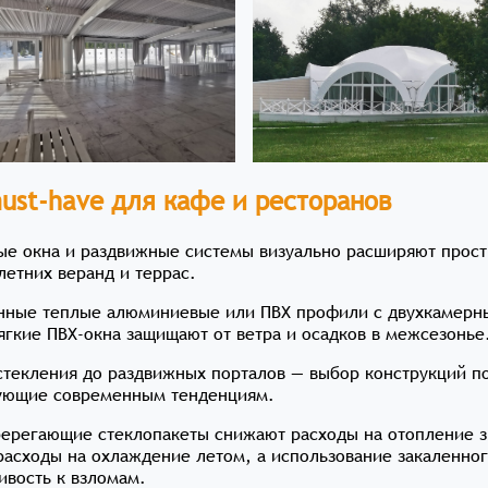
ust-have для кафе и ресторанов
е окна и раздвижные системы визуально расширяют простр
летних веранд и террас.
ные теплые алюминиевые или ПВХ профили с двухкамерн
ягкие ПВХ-окна защищают от ветра и осадков в межсезонье
текления до раздвижных порталов — выбор конструкций п
вующие современным тенденциям.
ерегающие стеклопакеты снижают расходы на отопление з
асходы на охлаждение летом, а использование закаленног
ивость к взломам.