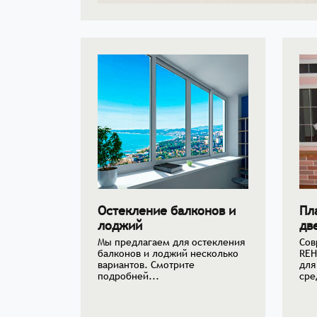
Остекление балконов и
Пл
лоджий
дв
Мы предлагаем для остекления
Сов
балконов и лоджий несколько
REH
вариантов. Смотрите
для
подробней...
сре