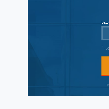
Ваш
*
- о
Н